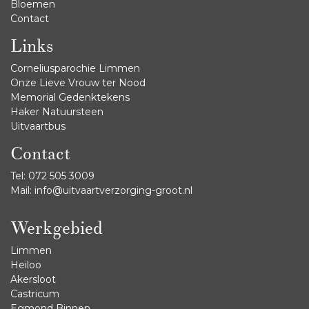
Bloemen
Contact
Links
Corneliusparochie Limmen
Onze Lieve Vrouw ter Nood
Memorial Gedenktekens
Haker Natuursteen
Uitvaartbus
Contact
Tel:
072 505 3009
Mail:
info@uitvaartverzorging-groot.nl
Werkgebied
Limmen
Heiloo
Akersloot
Castricum
Egmond Binnen